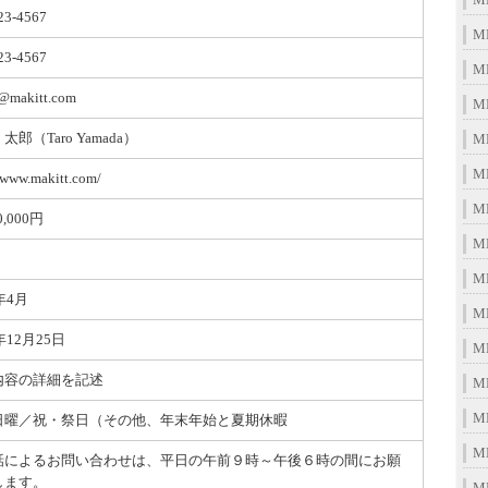
23-4567
M
23-4567
M
_@makitt.com
M
太郎（Taro Yamada）
M
M
/www.makitt.com/
M
0,000円
M
M
年4月
M
年12月25日
M
内容の詳細を記述
M
M
日曜／祝・祭日（その他、年末年始と夏期休暇
M
話によるお問い合わせは、平日の午前９時～午後６時の間にお願
します。
M