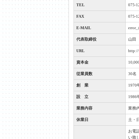
TEL
075-1
FAX
075-1
E-MAIL
error
代表取締役
山田 
URL
http:/
資本金
10,00
従業員数
30名
創 業
1970
設 立
1986
業務内容
業務
休業日
土・
お電
い致