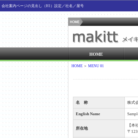
会社案内ページの見出し（H1）設定／社名／屋号
HOME
HOME
＞
MENU 01
名 称
株式
English Name
Sample
【本
所在地
〒123